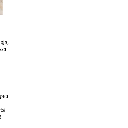
oja,
ssa
ppuu
tsi
t