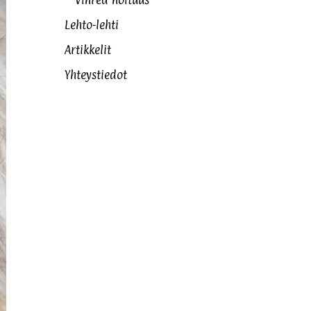
Vihreä noituus
Lehto-lehti
Artikkelit
Yhteystiedot