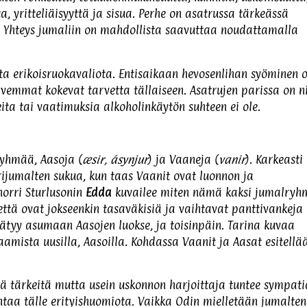
, yritteliäisyyttä ja sisua. Perhe on asatrussa tärkeässä
 Yhteys jumaliin on mahdollista saavuttaa noudattamalla
ta erikoisruokavaliota. Entisaikaan hevosenlihan syöminen o
mmat kokevat tarvetta tällaiseen. Asatrujen parissa on n
eita tai vaatimuksia alkoholinkäytön suhteen ei ole.
ryhmää, Aasoja (
æsir, ásynjur
) ja Vaaneja (
vanir
). Karkeasti
rijumalten sukua, kun taas Vaanit ovat luonnon ja
norri Sturlusonin
Edda
kuvailee miten nämä kaksi jumalry
ttä ovat jokseenkin tasaväkisiä ja vaihtavat panttivankeja
ätyy asumaan Aasojen luokse, ja toisinpäin. Tarina kuvaa
amista uusilla, Aasoilla. Kohdassa Vaanit ja Aasat esitellä
ä tärkeitä mutta usein uskonnon harjoittaja tuntee sympat
taa tälle erityishuomiota. Vaikka Odin mielletään jumalten