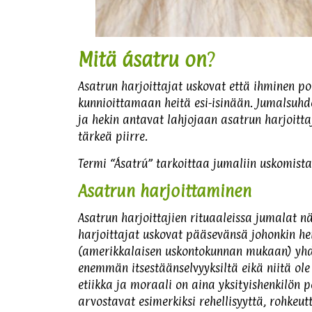
Mitä ásatru on
?
Asatrun harjoittajat uskovat että ihminen po
kunnioittamaan heitä esi-isinään. Jumalsuhde
ja hekin antavat lahjojaan asatrun harjoittaj
tärkeä piirre.
Termi “Ásatrú” tarkoittaa jumaliin uskomista
Asatrun harjoittaminen
Asatrun harjoittajien rituaaleissa jumalat 
harjoittajat uskovat pääsevänsä johonkin
(amerikkalaisen uskontokunnan mukaan) yhde
enemmän itsestäänselvyyksiltä eikä niitä ole u
etiikka ja moraali on aina yksityishenkilön po
arvostavat esimerkiksi rehellisyyttä, rohkeu