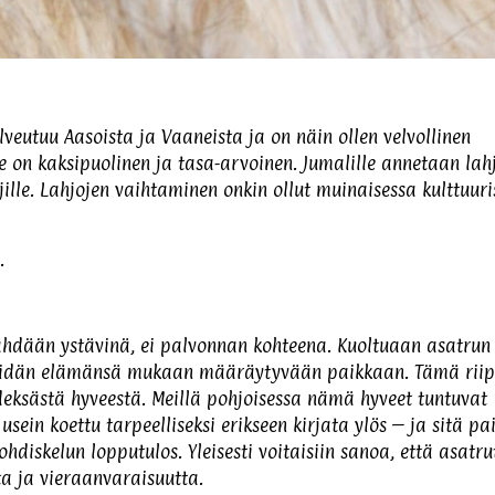
lveutuu Aasoista ja Vaaneista ja on näin ollen velvollinen
 on kaksipuolinen ja tasa-arvoinen. Jumalille annetaan lahj
ille. Lahjojen vaihtaminen onkin ollut muinaisessa kulttuuri
.
nähdään ystävinä, ei palvonnan kohteena. Kuoltuaan asatrun
 heidän elämänsä mukaan määräytyvään paikkaan. Tämä rii
ksästä hyveestä. Meillä pohjoisessa nämä hyveet tuntuvat
sein koettu tarpeelliseksi erikseen kirjata ylös – ja sitä pai
hdiskelun lopputulos. Yleisesti voitaisiin sanoa, että asatru
tta ja vieraanvaraisuutta.