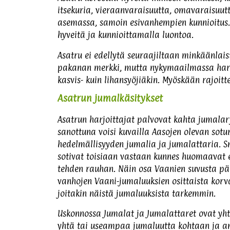
itsekuria, vieraanvaraisuutta, omavaraisuutta
asemassa, samoin esivanhempien kunnioitus.
hyveitä ja kunnioittamalla luontoa.
Asatru ei edellytä seuraajiltaan minkäänlais
pakanan merkki, mutta nykymaailmassa harve
kasvis- kuin lihansyöjiäkin. Myöskään rajoitt
Asatrun jumalkäsitykset
Asatrun harjoittajat palvovat kahta jumala
sanottuna voisi kuvailla Aasojen olevan sotu
hedelmällisyyden jumalia ja jumalattaria. S
sotivat toisiaan vastaan kunnes huomaavat e
tehden rauhan. Näin osa Vaanien suvusta pä
vanhojen Vaani-jumaluuksien osittaista korva
joitakin näistä jumaluuksista tarkemmin.
Uskonnossa Jumalat ja Jumalattaret ovat yht
yhtä tai useampaa jumaluutta kohtaan ja an