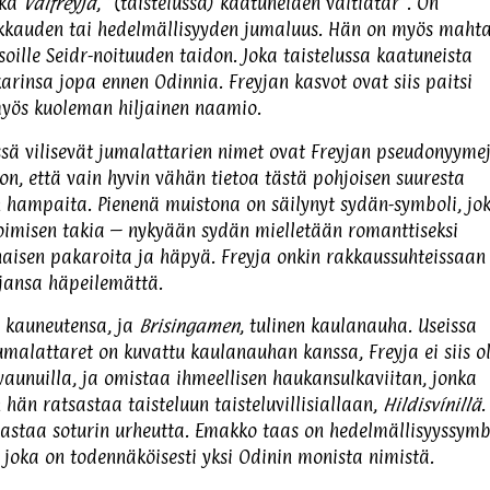
ekä
Valfreyja
, “(taistelussa) kaatuneiden valtiatar”. On
rakkauden tai hedelmällisyyden jumaluus. Hän on myös maht
oille Seidr-noituuden taidon. Joka taistelussa kaatuneista
karinsa jopa ennen Odinnia. Freyjan kasvot ovat siis paitsi
myös kuoleman hiljainen naamio.
ssä vilisevät jumalattarien nimet ovat Freyjan pseudonyymej
ljon, että vain hyvin vähän tietoa tästä pohjoisen suuresta
n hampaita. Pienenä muistona on säilynyt sydän-symboli, jo
ioimisen takia – nykyään sydän mielletään romanttiseksi
naisen pakaroita ja häpyä. Freyja onkin rakkaussuhteissaan
ajansa häpeilemättä.
i kauneutensa, ja
Brisingamen
, tulinen kaulanauha. Useissa
malattaret on kuvattu kaulanauhan kanssa, Freyja ei siis o
vaunuilla, ja omistaa ihmeellisen haukansulkaviitan, jonka
än ratsastaa taisteluun taisteluvillisiallaan,
Hildisvínillä
.
vastaa soturin urheutta. Emakko taas on hedelmällisyyssymb
joka on todennäköisesti yksi Odinin monista nimistä.