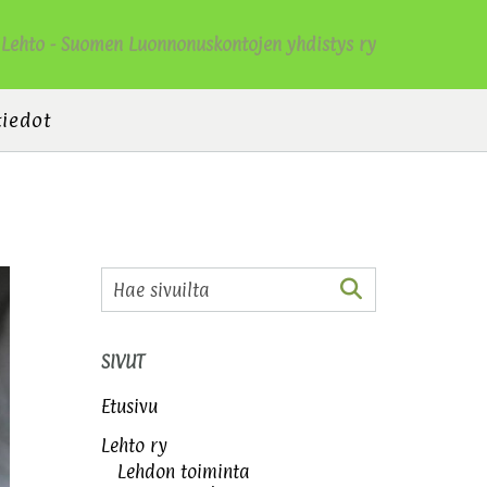
Lehto - Suomen Luonnonuskontojen yhdistys ry
tiedot
SIVUT
Etusivu
Lehto ry
Lehdon toiminta