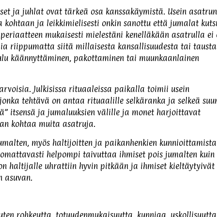
set ja juhlat ovat tärkeä osa kanssakäymistä. Usein asatrun
 kohtaan ja leikkimielisesti onkin sanottu että jumalat kuts
 periaatteen mukaisesti mielestäni kenelläkään asatrulla ei 
jia riippumatta siitä millaisesta kansallisuudesta tai tausta
uulu käännyttäminen, pakottaminen tai muunkaanlainen
rvoisia. Julkisissa rituaaleissa paikalla toimii usein
jonka tehtävä on antaa rituaalille selkäranka ja selkeä suu
jää” itsensä ja jumaluuksien välille ja monet harjoittavat
aan kohtaa muita asatruja.
jumalten, myös haltijoitten ja paikanhenkien kunnioittamista
omattavasti helpompi taivuttaa ihmiset pois jumalten kuin
on haltijalle uhrattiin hyvin pitkään ja ihmiset kieltäytyivät
n asuvan.
uten rohkeutta, totuudenmukaisuutta, kunniaa, uskollisuutta