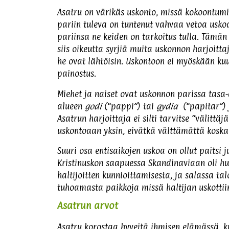
Asatru on värikäs uskonto, missä kokoontumi
pariin tuleva on tuntenut vahvaa vetoa uskoa
pariinsa ne keiden on tarkoitus tulla. Tämän
siis oikeutta syrjiä muita uskonnon harjoitta
he ovat lähtöisin. Uskontoon ei myöskään k
painostus.
Miehet ja naiset ovat uskonnon parissa tasa-a
alueen
godi
(“pappi”) tai
gydia
(“papitar”) 
Asatrun harjoittaja ei silti tarvitse “välittä
uskontoaan yksin, eivätkä välttämättä kosk
Suuri osa entisaikojen uskoa on ollut paitsi 
Kristinuskon saapuessa Skandinaviaan oli hu
haltijoitten kunnioittamisesta, ja salassa tal
tuhoamasta paikkoja missä haltijan uskottii
Asatrun arvot
Asatru korostaa hyveitä ihmisen elämässä, k