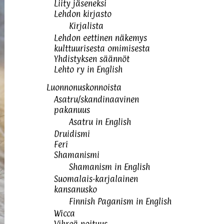
Liity jäseneksi
Lehdon kirjasto
Kirjalista
Lehdon eettinen näkemys
kulttuurisesta omimisesta
Yhdistyksen säännöt
Lehto ry in English
Luonnonuskonnoista
Asatru/skandinaavinen
pakanuus
Asatru in English
Druidismi
Feri
Shamanismi
Shamanism in English
Suomalais-karjalainen
kansanusko
Finnish Paganism in English
Wicca