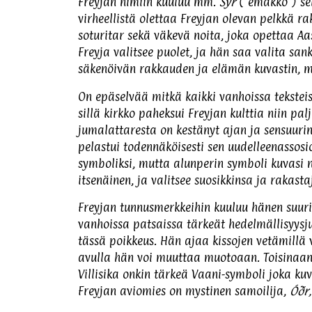
Freyjan nimiin kuuluu mm.
Sýr
(“emakko”) s
virheellistä olettaa Freyjan olevan pelkkä 
soturitar sekä väkevä noita, joka opettaa Aas
Freyja valitsee puolet, ja hän saa valita san
säkenöivän rakkauden ja elämän kuvastin, 
On epäselvää mitkä kaikki vanhoissa tekstei
sillä kirkko paheksui Freyjan kulttia niin pa
jumalattaresta on kestänyt ajan ja sensuuri
pelastui todennäköisesti sen uudelleenassos
symboliksi, mutta alunperin symboli kuvasi 
itsenäinen, ja valitsee suosikkinsa ja rakast
Freyjan tunnusmerkkeihin kuuluu hänen suur
vanhoissa patsaissa tärkeät hedelmällisyysju
tässä poikkeus. Hän ajaa kissojen vetämillä 
avulla hän voi muuttaa muotoaan. Toisinaan h
Villisika onkin tärkeä Vaani-symboli joka ku
Freyjan aviomies on mystinen samoilija,
Óðr,