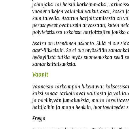
johtajaksi tai heistä korkeimmaksi, tarinoi
vuodenaikojen vaihtelut vaikuttavat, koska 
kuin talvella. Asatrun harjoittamisesta on v
perushyveet ovat usein arvossaan, kuten pel
polyteistisissa uskoissa harjoittajien joukk
Asatru on itsenäinen uskonto. Sillä ei ole sid
age”-liikkeisiin. Se ei ole myöskään samankal
hyödyllistä tutkia myös suomenuskoa sekä sa
samankaltaisuuksia.
Vaanit
Vaaneista tärkeimpiin lukeutuvat kaksossisa
kaksi sanaa tarkoittavat valtiasta ja valti
ja mielihyvän jumaluuksia, mutta tarvittaessa
haltijoihin ja maan henkiin, luontoyhteydet
Freyja