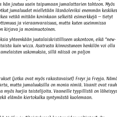
ssa hän joutuu usein taipumaan jumalattarien tahtoon. Myös
jotkut jumaluudet mielletään läsnäoleviksi enemmän keskike
aikea vetää mitään kovinkaan selkeitä esimerkkejä – tietyt
ottomuus ja vieraanvaraisuus, mutta kuten useimmissa
o on kirjava ja monimuotoinen.
oksia yhteenkään juutalaiskristilliseen uskontoon, eikä “new-
taista kuin wicca. Asatrusta kiinnostuneen henkilön voi olla
amelaisten uskomuksia, sillä näissä on paljon
rukset (jotka ovat myös rakastavaiset) Freyr ja Freyja. Näm
atarta, mutta jumaluuksilla on monia nimiä. Vaanit ovat rau
 myös hurjia taistelijoita. Vaaneille tyypillistä on läheisyy
 sekä elämän kiertokulku syntymästä kuolemaan.