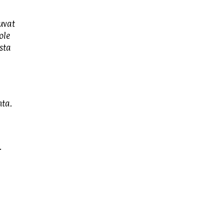
uvat
ole
sta
nta.
.
,