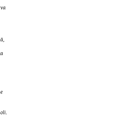
ava
ä,
ka
le
oli.