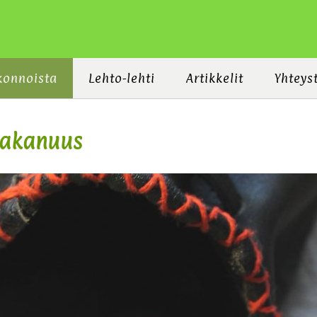
konnoista
Lehto-lehti
Artikkelit
Yhteys
pakanuus