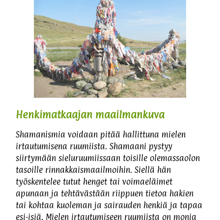
Henkimatkaajan maailmankuva
Shamanismia voidaan pitää hallittuna mielen
irtautumisena ruumiista. Shamaani pystyy
siirtymään sieluruumiissaan toisille olemassaolon
tasoille rinnakkaismaailmoihin. Siellä hän
työskentelee tutut henget tai voimaeläimet
apunaan ja tehtävästään riippuen tietoa hakien
tai kohtaa kuoleman ja sairauden henkiä ja tapaa
esi-isiä. Mielen irtautumiseen ruumiista on monia