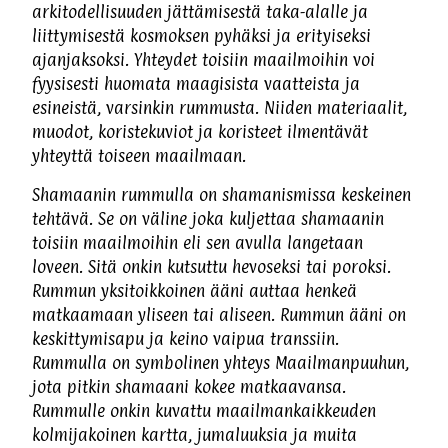
arkitodellisuuden jättämisestä taka-alalle ja
liittymisestä kosmoksen pyhäksi ja erityiseksi
ajanjaksoksi. Yhteydet toisiin maailmoihin voi
fyysisesti huomata maagisista vaatteista ja
esineistä, varsinkin rummusta. Niiden materiaalit,
muodot, koristekuviot ja koristeet ilmentävät
yhteyttä toiseen maailmaan.
Shamaanin rummulla on shamanismissa keskeinen
tehtävä. Se on väline joka kuljettaa shamaanin
toisiin maailmoihin eli sen avulla langetaan
loveen. Sitä onkin kutsuttu hevoseksi tai poroksi.
Rummun yksitoikkoinen ääni auttaa henkeä
matkaamaan yliseen tai aliseen. Rummun ääni on
keskittymisapu ja keino vaipua transsiin.
Rummulla on symbolinen yhteys Maailmanpuuhun,
jota pitkin shamaani kokee matkaavansa.
Rummulle onkin kuvattu maailmankaikkeuden
kolmijakoinen kartta, jumaluuksia ja muita