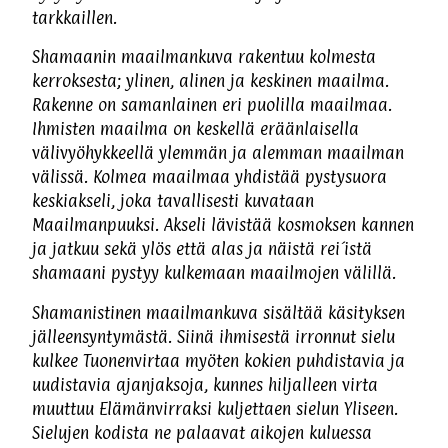
tarkkaillen.
Shamaanin maailmankuva rakentuu kolmesta
kerroksesta; ylinen, alinen ja keskinen maailma.
Rakenne on samanlainen eri puolilla maailmaa.
Ihmisten maailma on keskellä eräänlaisella
välivyöhykkeellä ylemmän ja alemman maailman
välissä. Kolmea maailmaa yhdistää pystysuora
keskiakseli, joka tavallisesti kuvataan
Maailmanpuuksi. Akseli lävistää kosmoksen kannen
ja jatkuu sekä ylös että alas ja näistä rei´istä
shamaani pystyy kulkemaan maailmojen välillä.
Shamanistinen maailmankuva sisältää käsityksen
jälleensyntymästä. Siinä ihmisestä irronnut sielu
kulkee Tuonenvirtaa myöten kokien puhdistavia ja
uudistavia ajanjaksoja, kunnes hiljalleen virta
muuttuu Elämänvirraksi kuljettaen sielun Yliseen.
Sielujen kodista ne palaavat aikojen kuluessa