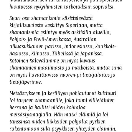
hioutuessa nykyihmisten tarkoituksiin sopivaksi.
Suuri osa shamanismia käsittelevästä
kirjallisuudesta keskittyy Siperiaan, mutta
shamanismia esiintyy myös arktisilla alueilla,
Pohjois- ja Etelä-Amerikassa, Australian
alkuasukkaiden parissa, Indonesiassa, Kaakkois-
Aasiassa, Kiinassa, Tiibetissä ja Japanissa.
Kotoinen Kalevalamme on myös kuvaus
shamaanien maailmasta ja matkoista, mutta siinä
on myös havaittavissa nuorempi tietäjälaitos ja
tietäjäperinne.
Metsästykseen ja keräilyyn pohjautunut kulttuuri
loi tarpeen shamaanille, joka toimi villieläinten
herrana ja hallitsi niiden kohtaloa
metsästysmagialla. Hän matki eläimiä ja loi
tanssinsa niiden liikkeiden pohjalta pyrkien
rakentamaan sillä psyykkisen yhteyden eläimiin.