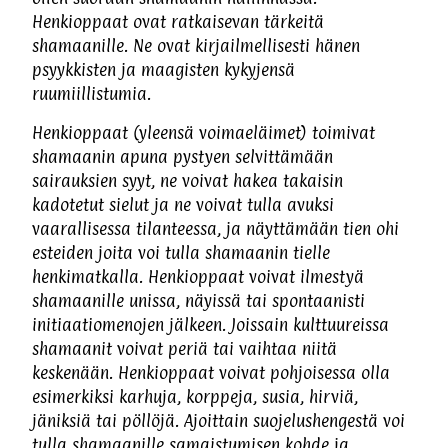
Henkioppaat ovat ratkaisevan tärkeitä
shamaanille. Ne ovat kirjailmellisesti hänen
psyykkisten ja maagisten kykyjensä
ruumiillistumia.
Henkioppaat (yleensä voimaeläimet) toimivat
shamaanin apuna pystyen selvittämään
sairauksien syyt, ne voivat hakea takaisin
kadotetut sielut ja ne voivat tulla avuksi
vaarallisessa tilanteessa, ja näyttämään tien ohi
esteiden joita voi tulla shamaanin tielle
henkimatkalla. Henkioppaat voivat ilmestyä
shamaanille unissa, näyissä tai spontaanisti
initiaatiomenojen jälkeen. Joissain kulttuureissa
shamaanit voivat periä tai vaihtaa niitä
keskenään. Henkioppaat voivat pohjoisessa olla
esimerkiksi karhuja, korppeja, susia, hirviä,
jäniksiä tai pöllöjä. Ajoittain suojelushengestä voi
tulla shamaanille samaistumisen kohde ja