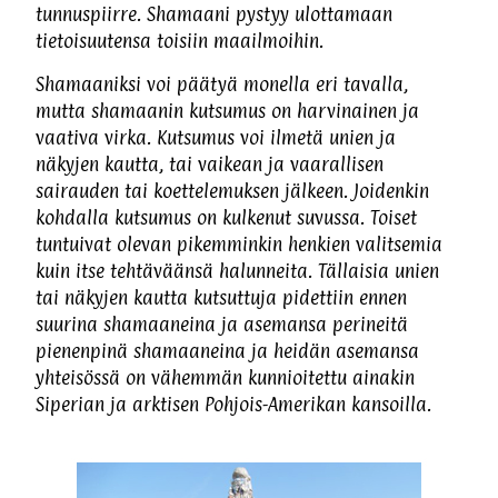
tunnuspiirre. Shamaani pystyy ulottamaan
tietoisuutensa toisiin maailmoihin.
Shamaaniksi voi päätyä monella eri tavalla,
mutta shamaanin kutsumus on harvinainen ja
vaativa virka. Kutsumus voi ilmetä unien ja
näkyjen kautta, tai vaikean ja vaarallisen
sairauden tai koettelemuksen jälkeen. Joidenkin
kohdalla kutsumus on kulkenut suvussa. Toiset
tuntuivat olevan pikemminkin henkien valitsemia
kuin itse tehtäväänsä halunneita. Tällaisia unien
tai näkyjen kautta kutsuttuja pidettiin ennen
suurina shamaaneina ja asemansa perineitä
pienenpinä shamaaneina ja heidän asemansa
yhteisössä on vähemmän kunnioitettu ainakin
Siperian ja arktisen Pohjois-Amerikan kansoilla.