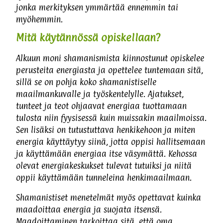
jonka merkityksen ymmärtää ennemmin tai
myöhemmin.
Mitä käytännössä opiskellaan?
Alkuun moni shamanismista kiinnostunut opiskelee
perusteita energiasta ja opettelee tuntemaan sitä,
sillä se on pohja koko shamanistiselle
maailmankuvalle ja työskentelylle. Ajatukset,
tunteet ja teot ohjaavat energiaa tuottamaan
tulosta niin fyysisessä kuin muissakin maailmoissa.
Sen lisäksi on tutustuttava henkikehoon ja miten
energia käyttäytyy siinä, jotta oppisi hallitsemaan
ja käyttämään energiaa itse väsymättä. Kehossa
olevat energiakeskukset tulevat tutuiksi ja niitä
oppii käyttämään tunneleina henkimaailmaan.
Shamanistiset menetelmät myös opettavat kuinka
maadoittaa energia ja suojata itsensä.
Maadoittaminen tarkoittaa sitä, että oma