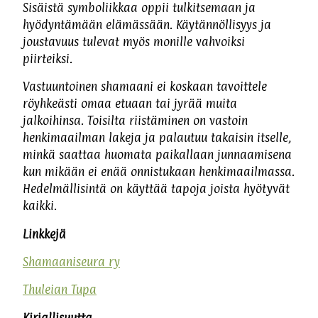
Sisäistä symboliikkaa oppii tulkitsemaan ja
hyödyntämään elämässään. Käytännöllisyys ja
joustavuus tulevat myös monille vahvoiksi
piirteiksi.
Vastuuntoinen shamaani ei koskaan tavoittele
röyhkeästi omaa etuaan tai jyrää muita
jalkoihinsa. Toisilta riistäminen on vastoin
henkimaailman lakeja ja palautuu takaisin itselle,
minkä saattaa huomata paikallaan junnaamisena
kun mikään ei enää onnistukaan henkimaailmassa.
Hedelmällisintä on käyttää tapoja joista hyötyvät
kaikki.
Linkkejä
Shamaaniseura ry
Thuleian Tupa
Kirjallisuutta