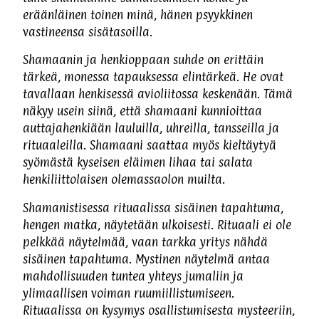
eräänläinen toinen minä, hänen psyykkinen
vastineensa sisätasoilla.
Shamaanin ja henkioppaan suhde on erittäin
tärkeä, monessa tapauksessa elintärkeä. He ovat
tavallaan henkisessä avioliitossa keskenään. Tämä
näkyy usein siinä, että shamaani kunnioittaa
auttajahenkiään lauluilla, uhreilla, tansseilla ja
rituaaleilla. Shamaani saattaa myös kieltäytyä
syömästä kyseisen eläimen lihaa tai salata
henkiliittolaisen olemassaolon muilta.
Shamanistisessa rituaalissa sisäinen tapahtuma,
hengen matka, näytetään ulkoisesti. Rituaali ei ole
pelkkää näytelmää, vaan tarkka yritys nähdä
sisäinen tapahtuma. Mystinen näytelmä antaa
mahdollisuuden tuntea yhteys jumaliin ja
ylimaallisen voiman ruumiillistumiseen.
Rituaalissa on kysymys osallistumisesta mysteeriin,