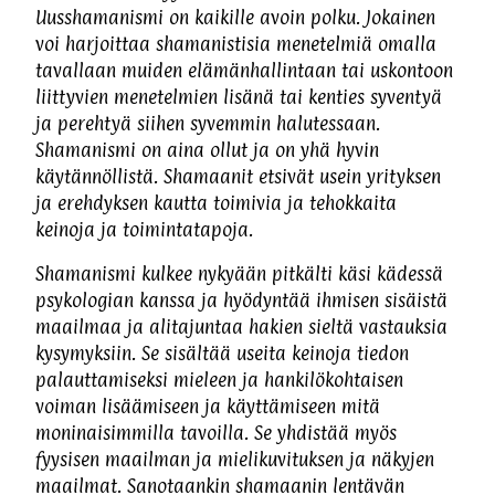
Uusshamanismi on kaikille avoin polku. Jokainen
voi harjoittaa shamanistisia menetelmiä omalla
tavallaan muiden elämänhallintaan tai uskontoon
liittyvien menetelmien lisänä tai kenties syventyä
ja perehtyä siihen syvemmin halutessaan.
Shamanismi on aina ollut ja on yhä hyvin
käytännöllistä. Shamaanit etsivät usein yrityksen
ja erehdyksen kautta toimivia ja tehokkaita
keinoja ja toimintatapoja.
Shamanismi kulkee nykyään pitkälti käsi kädessä
psykologian kanssa ja hyödyntää ihmisen sisäistä
maailmaa ja alitajuntaa hakien sieltä vastauksia
kysymyksiin. Se sisältää useita keinoja tiedon
palauttamiseksi mieleen ja hankilökohtaisen
voiman lisäämiseen ja käyttämiseen mitä
moninaisimmilla tavoilla. Se yhdistää myös
fyysisen maailman ja mielikuvituksen ja näkyjen
maailmat. Sanotaankin shamaanin lentävän