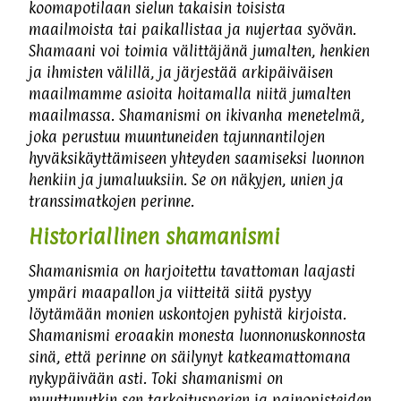
koomapotilaan sielun takaisin toisista
maailmoista tai paikallistaa ja nujertaa syövän.
Shamaani voi toimia välittäjänä jumalten, henkien
ja ihmisten välillä, ja järjestää arkipäiväisen
maailmamme asioita hoitamalla niitä jumalten
maailmassa. Shamanismi on ikivanha menetelmä,
joka perustuu muuntuneiden tajunnantilojen
hyväksikäyttämiseen yhteyden saamiseksi luonnon
henkiin ja jumaluuksiin. Se on näkyjen, unien ja
transsimatkojen perinne.
Historiallinen shamanismi
Shamanismia on harjoitettu tavattoman laajasti
ympäri maapallon ja viitteitä siitä pystyy
löytämään monien uskontojen pyhistä kirjoista.
Shamanismi eroaakin monesta luonnonuskonnosta
sinä, että perinne on säilynyt katkeamattomana
nykypäivään asti. Toki shamanismi on
muuttunutkin sen tarkoitusperien ja painopisteiden