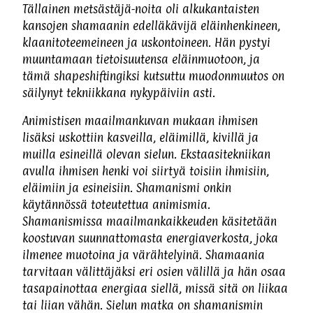
Tällainen metsästäjä-noita oli alkukantaisten
kansojen shamaanin edelläkävijä eläinhenkineen,
klaanitoteemeineen ja uskontoineen. Hän pystyi
muuntamaan tietoisuutensa eläinmuotoon, ja
tämä shapeshiftingiksi kutsuttu muodonmuutos on
säilynyt tekniikkana nykypäiviin asti.
Animistisen maailmankuvan mukaan ihmisen
lisäksi uskottiin kasveilla, eläimillä, kivillä ja
muilla esineillä olevan sielun. Ekstaasitekniikan
avulla ihmisen henki voi siirtyä toisiin ihmisiin,
eläimiin ja esineisiin. Shamanismi onkin
käytännössä toteutettua animismia.
Shamanismissa maailmankaikkeuden käsitetään
koostuvan suunnattomasta energiaverkosta, joka
ilmenee muotoina ja värähtelyinä. Shamaania
tarvitaan välittäjäksi eri osien välillä ja hän osaa
tasapainottaa energiaa siellä, missä sitä on liikaa
tai liian vähän. Sielun matka on shamanismin