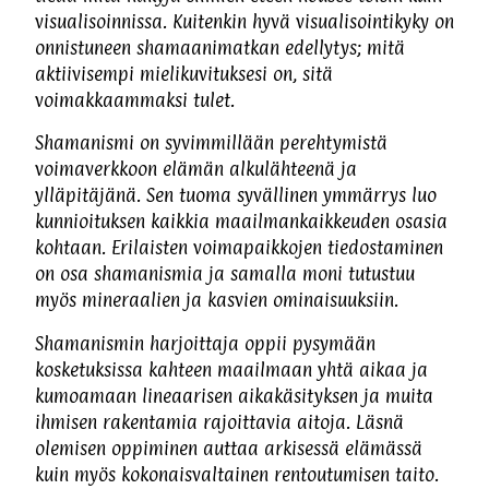
visualisoinnissa. Kuitenkin hyvä visualisointikyky on
onnistuneen shamaanimatkan edellytys; mitä
aktiivisempi mielikuvituksesi on, sitä
voimakkaammaksi tulet.
Shamanismi on syvimmillään perehtymistä
voimaverkkoon elämän alkulähteenä ja
ylläpitäjänä. Sen tuoma syvällinen ymmärrys luo
kunnioituksen kaikkia maailmankaikkeuden osasia
kohtaan. Erilaisten voimapaikkojen tiedostaminen
on osa shamanismia ja samalla moni tutustuu
myös mineraalien ja kasvien ominaisuuksiin.
Shamanismin harjoittaja oppii pysymään
kosketuksissa kahteen maailmaan yhtä aikaa ja
kumoamaan lineaarisen aikakäsityksen ja muita
ihmisen rakentamia rajoittavia aitoja. Läsnä
olemisen oppiminen auttaa arkisessä elämässä
kuin myös kokonaisvaltainen rentoutumisen taito.