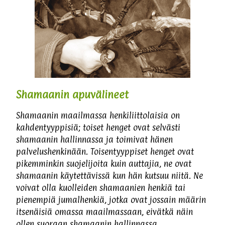
Shamaanin apuvälineet
Shamaanin maailmassa henkiliittolaisia on
kahdentyyppisiä; toiset henget ovat selvästi
shamaanin hallinnassa ja toimivat hänen
palvelushenkinään. Toisentyyppiset henget ovat
pikemminkin suojelijoita kuin auttajia, ne ovat
shamaanin käytettävissä kun hän kutsuu niitä. Ne
voivat olla kuolleiden shamaanien henkiä tai
pienempiä jumalhenkiä, jotka ovat jossain määrin
itsenäisiä omassa maailmassaan, eivätkä näin
ollen suoraan shamaanin hallinnassa.