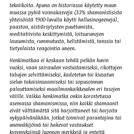
tekniikoita. Apuna on historiassa käytetty muun
muassa pyhiä voimakasveja (32% shamanistisista
yhteisöistä 1900-luvulla käytti hallusinogeeneja),
paastoa, aistiärsytysten puuttumista,
meditatiivista keskittymistä, loitsurunojen
lausumista, rummutusta, helistämistä, tanssia tai
tietynlaista reagointia uneen.
Henkimatkaa ei koskaan tehdä pelkän huvin
vuoksi, vaan sairauden vastustamiseksi, rikottujen
tabujen selvittämiseksi, kadotetun tai kiusatun
sielun takaisinsaamiseksi tai sopusoinnun
palauttamiseksi maailmankaikkeuden eri tasojen
välille. Vaikka henkimatka onkin korostetussa
asemassa shamanismissa, niin kaikki shamaanit
eivät välttämättä sitä harjoittaneet tai harjoita
nykypäivänäkään. Jotkut toimivat parantajina tai
unennäkijöinä tai hakevat vastaukset
kysymyksiinsä luonnon merkkejä ja enteitä