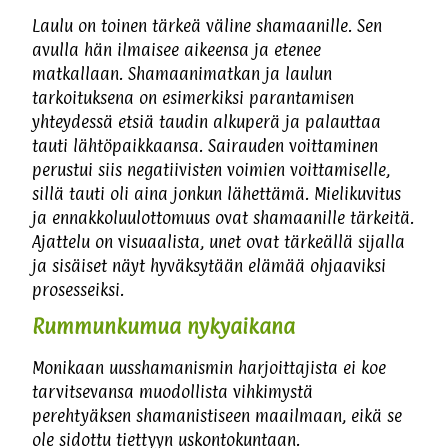
Laulu on toinen tärkeä väline shamaanille. Sen
avulla hän ilmaisee aikeensa ja etenee
matkallaan. Shamaanimatkan ja laulun
tarkoituksena on esimerkiksi parantamisen
yhteydessä etsiä taudin alkuperä ja palauttaa
tauti lähtöpaikkaansa. Sairauden voittaminen
perustui siis negatiivisten voimien voittamiselle,
sillä tauti oli aina jonkun lähettämä. Mielikuvitus
ja ennakkoluulottomuus ovat shamaanille tärkeitä.
Ajattelu on visuaalista, unet ovat tärkeällä sijalla
ja sisäiset näyt hyväksytään elämää ohjaaviksi
prosesseiksi.
Rummunkumua nykyaikana
Monikaan uusshamanismin harjoittajista ei koe
tarvitsevansa muodollista vihkimystä
perehtyäksen shamanistiseen maailmaan, eikä se
ole sidottu tiettyyn uskontokuntaan.