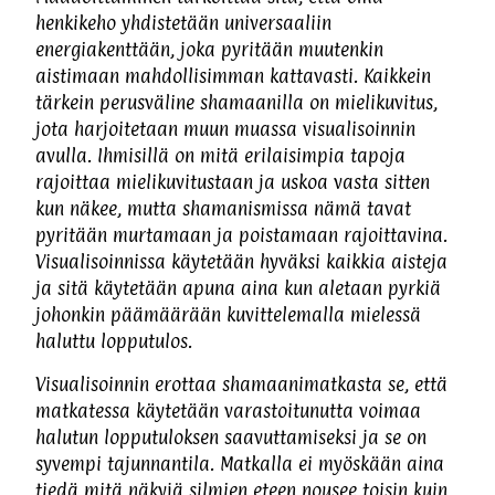
henkikeho yhdistetään universaaliin
energiakenttään, joka pyritään muutenkin
aistimaan mahdollisimman kattavasti. Kaikkein
tärkein perusväline shamaanilla on mielikuvitus,
jota harjoitetaan muun muassa visualisoinnin
avulla. Ihmisillä on mitä erilaisimpia tapoja
rajoittaa mielikuvitustaan ja uskoa vasta sitten
kun näkee, mutta shamanismissa nämä tavat
pyritään murtamaan ja poistamaan rajoittavina.
Visualisoinnissa käytetään hyväksi kaikkia aisteja
ja sitä käytetään apuna aina kun aletaan pyrkiä
johonkin päämäärään kuvittelemalla mielessä
haluttu lopputulos.
Visualisoinnin erottaa shamaanimatkasta se, että
matkatessa käytetään varastoitunutta voimaa
halutun lopputuloksen saavuttamiseksi ja se on
syvempi tajunnantila. Matkalla ei myöskään aina
tiedä mitä näkyjä silmien eteen nousee toisin kuin