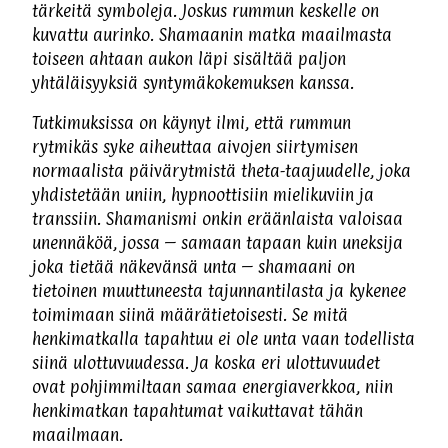
tärkeitä symboleja. Joskus rummun keskelle on
kuvattu aurinko. Shamaanin matka maailmasta
toiseen ahtaan aukon läpi sisältää paljon
yhtäläisyyksiä syntymäkokemuksen kanssa.
Tutkimuksissa on käynyt ilmi, että rummun
rytmikäs syke aiheuttaa aivojen siirtymisen
normaalista päivärytmistä theta-taajuudelle, joka
yhdistetään uniin, hypnoottisiin mielikuviin ja
transsiin. Shamanismi onkin eräänlaista valoisaa
unennäköä, jossa – samaan tapaan kuin uneksija
joka tietää näkevänsä unta – shamaani on
tietoinen muuttuneesta tajunnantilasta ja kykenee
toimimaan siinä määrätietoisesti. Se mitä
henkimatkalla tapahtuu ei ole unta vaan todellista
siinä ulottuvuudessa. Ja koska eri ulottuvuudet
ovat pohjimmiltaan samaa energiaverkkoa, niin
henkimatkan tapahtumat vaikuttavat tähän
maailmaan.