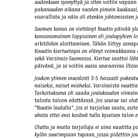
uudenkuun synnyttyä ja siten voitiin vapaan i
pakanuuden aikana vuoden pimein kuukausi, jol
vaarallista ja näin oli etenkin johtomiesten 
Suomen kansa on viettänyt Nuutin päivää yl
kansanomainen loppiainen eli joulupyhien lo
arkitöiden aloittaminen. Tähän liittyy sanap
Knuutin kiertuetapa on elänyt voimakkaana a
sekä Varsinais-Suomessa. Kiertue saattoi läht
päivänä, ja se voitiin uusia seuraavina iltoin
Joukon ytimen muodosti 3-5 hassusti pukeutu
naiseksi, naiset mieheksi. Varsinaista nuuttia
Tarkoituksena oli saada joulukauden viimeinen
talosta taloon edettäessä. Jos seurue sai olutt
”Nuutin laululla”. Jos ei tarjoilua saatu, es
uhata ettei ensi kesänä tulla kyseisen talon e
Olutta ja muita tarjoiluja ei aina nautittu pa
kylän suurimpaan tupaan, jossa pidettiin joul