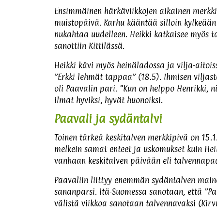
Ensimmäinen härkäviikkojen aikainen merkki
muistopäivä. Karhu kääntää silloin kylkeään 
nukahtaa uudelleen. Heikki katkaisee myös ta
sanottiin Kittilässä.
Heikki kävi myös heinäladossa ja vilja-aitoiss
”Erkki lehmät tappaa” (18.5). Ihmisen viljas
oli Paavalin pari. ”Kun on helppo Henrikki,
ilmat hyviksi, hyvät huonoiksi.
Paavali ja sydäntalvi
Toinen tärkeä keskitalven merkkipivä on 15.1
melkein samat enteet ja uskomukset kuin Hei
vanhaan keskitalven päivään eli talvennapa
Paavaliin liittyy enemmän sydäntalven mainet
sananparsi. Itä-Suomessa sanotaan, että ”Pa
välistä viikkoa sanotaan talvennavaksi (Kirvu)