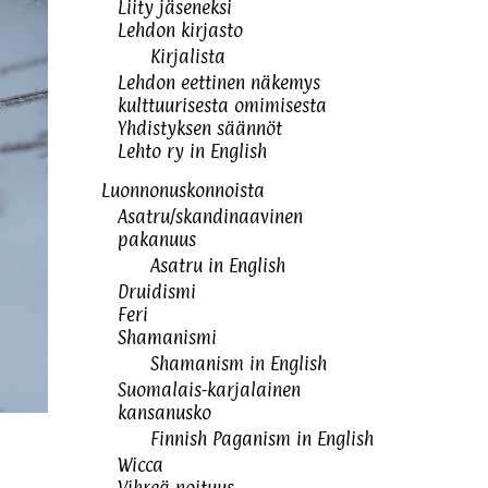
Liity jäseneksi
Lehdon kirjasto
Kirjalista
Lehdon eettinen näkemys
kulttuurisesta omimisesta
Yhdistyksen säännöt
Lehto ry in English
Luonnonuskonnoista
Asatru/skandinaavinen
pakanuus
Asatru in English
Druidismi
Feri
Shamanismi
Shamanism in English
Suomalais-karjalainen
kansanusko
Finnish Paganism in English
Wicca