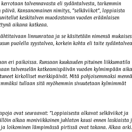
o kerrotaan talvennavasta eli sydäntalvesta, tarkemmin
 päivä. Kansanomainen nimitys, ”selkäviikot”, loppiaista
kuvitellut keskitalven muodostavan vuoden eräänlaisen
ttynä aikana katkeaa.
tähtitaivaan linnunrataa ja se käsitetään nimensä mukaisest
sun puolella syystalvea, korkein kohta eli taite sydäntalvea
aan eri paikoissa. Runsaan kuukauden pituinen liikkumatila
ttamaan talvenselän katkeamispäivän vuoden kylmimpään aik
 sattuneet kirkolliset merkkipäivät. Mitä pohjoisemmaksi menn
lämmäksi tullaan sitä myöhemmin sivuutetaan kylmimmät
apoja ovat seuraavat: ”Loppiaisesta alkavat selkäviikot ja
Tällöin alkaa moniviikkoinen juhlaton kausi ennen laskiaista 
ja loikominen lämpimässä pirtissä ovat takana. Alkaa arki