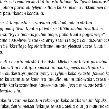
loisesti remuten kiertää talosta taloon. Ns. ”pyhä kuukausi”
loin päivä oli lyhyin. Silloin kaikki ulkona liikkuminen oli
ja päälliköiden kohdalla.
eensä loppiasta seuraavana päivänä, mihin viittaa
ppumispäivä. Nuutin päivän sisältöön kuuluu tavallisten
arsi: ”Hyvä Tuomas joulun tuopi, paha Nuutti poijes viepi”.
ina 1930-luvulle saakka erityisesti Etelä-ja Lounais-Hämee
eä liikkeelle jo loppiaisiltana, mutta yleensä vasta Nuutin
a.
nutta nuorta miestä tai naista. Miehet saattoivat pukeutua
 kutsuttiin nuuttiparooniksi tai-akaksi, myös nuuttipukiksi.
 olutkestitys, juoda tynnyrit tyhjiin koko kylästä. Joukko k
a kiitettiin siitä kauniisti laululla, mihin talonväki vastasi n
itettiin karkeasanainen haukkumalaulu, jossa mm. saatettiin
lotalkoisiin.
ikalla vaan ne koottiin rekeen ja koko saalis vietiin lopuksi
ukauden viimeiset leikit ja tanssit. Siellä olut ja muu ruoka