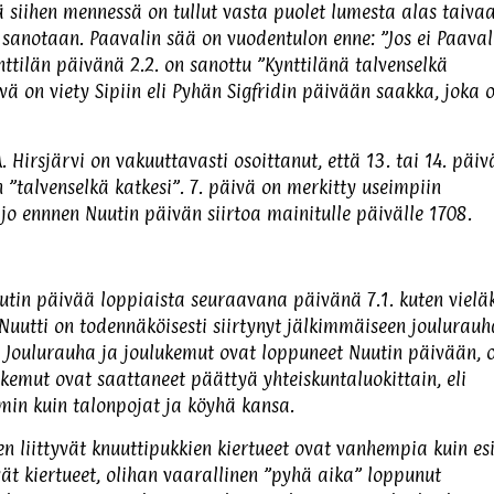
 siihen mennessä on tullut vasta puolet lumesta alas taivaa
 sanotaan. Paavalin sää on vuodentulon enne: ”Jos ei Paaval
nttilän päivänä 2.2. on sanottu ”Kynttilänä talvenselkä
 on viety Sipiin eli Pyhän Sigfridin päivään saakka, joka 
. Hirsjärvi on vakuuttavasti osoittanut, että 13. tai 14. päiv
 ”talvenselkä katkesi”. 7. päivä on merkitty useimpiin
 jo ennnen Nuutin päivän siirtoa mainitulle päivälle 1708.
tin päivää loppiaista seuraavana päivänä 7.1. kuten vielä
 Nuutti on todennäköisesti siirtynyt jälkimmäiseen joulurau
. Joulurauha ja joulukemut ovat loppuneet Nuutin päivään, 
ukemut ovat saattaneet päättyä yhteiskuntaluokittain, eli
min kuin talonpojat ja köyhä kansa.
n liittyvät knuuttipukkien kiertueet ovat vanhempia kuin es
vät kiertueet, olihan vaarallinen ”pyhä aika” loppunut