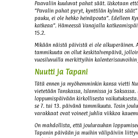
Paavaliin kuuluvat pahat säät. Uskotaan että
”Pavalin pahat pyryt, kynttilän kylmät säät”
pauku, ei ole hehko heinäpouta”. Edelleen Ky
katkeaa”. Hämeessä Vanajalla katkeamispäivä
15.2.
Mikään näistä päivistä ei ole alkuperäinen. A
tammikuuta on ollut keskitalvenpäivä, jolloin
vuosiluvuilla merkittyihin kalenterisauvoihin
Nuutti ja Tapani
Tätä ennen ja myöhemminkin kansa vietti Nuu
vietetään Tanskassa, Islannissa ja Saksassa.
loppumispäivään kirkollisesta vaikutuksesta
se 7. tai 13. päivänä tammikuuta. Tosin joul
varakkaat ovat voineet juhlia viikkoa kauem
On mahdollista, että joulurauhan loppumisee
Tapanin päivään ja muihin välipäiviin liitty