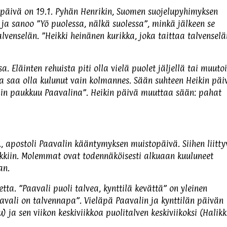
päivä on 19.1. Pyhän Henrikin, Suomen suojelupyhimyksen
ja sanoo ”Yö puolessa, nälkä suolessa”, minkä jälkeen se
lvenselän. ”Heikki heinänen kurikka, joka taittaa talvenselä
a. Eläinten rehuista piti olla vielä puolet jäljellä tai muuto
ta saa olla kulunut vain kolmannes. Sään suhteen Heikin päi
 niin paukkuu Paavalina”. Heikin päivä muuttaa sään: pahat
., apostoli Paavalin kääntymyksen muistopäivä. Siihen liitty
kkiin. Molemmat ovat todennäköisesti alkuaan kuuluneet
an.
ta. ”Paavali puoli talvea, kynttilä kevättä” on yleinen
avali on talvennapa”. Vieläpä Paavalin ja kynttilän päivän
 ja sen viikon keskiviikkoa puolitalven keskiviikoksi (Halikk