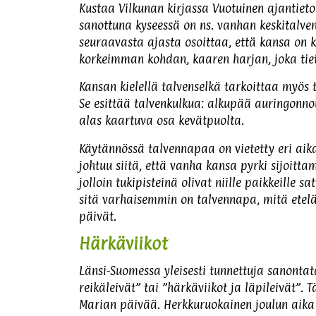
Kustaa Vilkunan kirjassa Vuotuinen ajantiet
sanottuna kyseessä on ns. vanhan keskitalven
seuraavasta ajasta osoittaa, että kansa on 
korkeimman kohdan, kaaren harjan, joka tie
Kansan kielellä talvenselkä tarkoittaa myös 
Se esittää talvenkulkua: alkupää auringonnou
alas kaartuva osa kevätpuolta.
Käytännössä talvennapaa on vietetty eri aik
johtuu siitä, että vanha kansa pyrki sijoi
jolloin tukipisteinä olivat niille paikkeille
sitä varhaisemmin on talvennapa, mitä ete
päivät.
Härkäviikot
Länsi-Suomessa yleisesti tunnettuja sanontat
reikäleivät” tai ”härkäviikot ja läpileivät”. 
Marian päivää. Herkkuruokainen joulun aika 