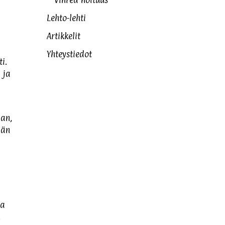
Vihreä noituus
Lehto-lehti
Artikkelit
Yhteystiedot
i.
 ja
aan,
ään
ja
.