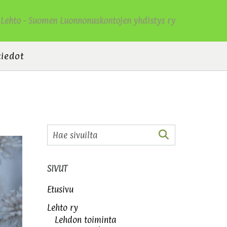
Lehto - Suomen Luonnonuskontojen yhdistys ry
tiedot
SIVUT
Etusivu
Lehto ry
Lehdon toiminta