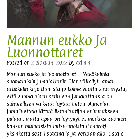
Mannun eukko ja
Luonnottaret
Posted on
2 elokuun, 2022
by
admin
Mannun eukko ja luonnottaret – Näkökulmia
suomalaisiin jumalattariin Olen vältellyt tämän
artikkelin kirjoittamista jo kolme vuotta siitä syystä,
että suomalaisen perinteen jumalattarista on
suhteellisen vaikeaa löytää tietoa. Agricolan
jumalluettelo jättää listanlaatijan enimmäkseen
pulaan, mutta apua on löytynyt esimerkiksi Suomen
kansan muinaisista loitsurunoista (Lönnrot)
yksinkertaisesti listaamalla ja vertaamalla. Lista ei