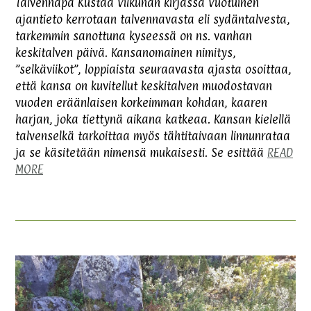
Talvennapa Kustaa Vilkunan kirjassa Vuotuinen
ajantieto kerrotaan talvennavasta eli sydäntalvesta,
tarkemmin sanottuna kyseessä on ns. vanhan
keskitalven päivä. Kansanomainen nimitys,
”selkäviikot”, loppiaista seuraavasta ajasta osoittaa,
että kansa on kuvitellut keskitalven muodostavan
vuoden eräänlaisen korkeimman kohdan, kaaren
harjan, joka tiettynä aikana katkeaa. Kansan kielellä
talvenselkä tarkoittaa myös tähtitaivaan linnunrataa
ja se käsitetään nimensä mukaisesti. Se esittää
READ
MORE