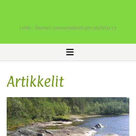
S
k
i
p
Lehto - Suomen Luonnonuskontojen yhdistys ry
t
o
c
o
n
t
e
n
Artikkelit
t