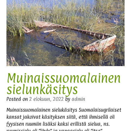
Muinaissuomalainen
sielunkäsitys
Posted on
2 elokuun, 2022
by
admin
Muinaissuomalainen sielukäsitys Suomalaisugrilaiset
kansat jakoivat käsityksen siitä, että ihmisellä oli
fyysisen ruumiin lisäksi kaksi erillistä sielua, ns.
ruumissielu eli ”löyly” ja vapaasielu eli ”itse”.