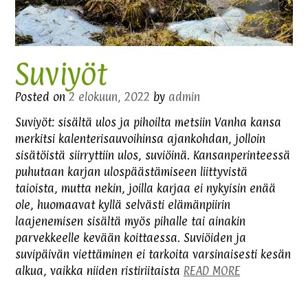
Suviyöt
Posted on
2 elokuun, 2022
by
admin
Suviyöt: sisältä ulos ja pihoilta metsiin Vanha kansa
merkitsi kalenterisauvoihinsa ajankohdan, jolloin
sisätöistä siirryttiin ulos, suviöinä. Kansanperinteessä
puhutaan karjan ulospäästämiseen liittyvistä
taioista, mutta nekin, joilla karjaa ei nykyisin enää
ole, huomaavat kyllä selvästi elämänpiirin
laajenemisen sisältä myös pihalle tai ainakin
parvekkeelle kevään koittaessa. Suviöiden ja
suvipäivän viettäminen ei tarkoita varsinaisesti kesän
alkua, vaikka niiden ristiriitaista
READ MORE