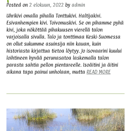
Posted on
2 elokuun, 2022
by
admin
Uhrikivi omalla pihalla Tonttukivi. Haltijakivi.
Esivanhempien kivi. Toivomuskivi. Se on pihamme pyhä
kivi, joka nököttää pihakuusen vierellä talon
varjoisalla sivulla. Talo ja tonttimaa Keski-Suomessa
on ollut sukumme asuinsija niin kauan, kuin
historiasta kirjattua tietoa löytyy. Jo isovaarini kuului
loihtineen hyvää perunasatoa laskemalla talon
parasta sahtia pellon pientareelle. Isoäitini ja äitini
aikana tapa painui unholaan, mutta
READ MORE