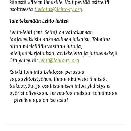
kädestä käteen ihmisille. Voit pyytää esitteitä
osoitteesta
tiedotus@lehto-ry.org
.
Tule tekemään Lehto-lehteä
Lehto-lehti (ent. Seita) on valtakunnan
laajalevikkisin pakanallinen julkaisu. Toimitus
ottaa mielellään vastaan juttuja,
mielipidekirjoituksia, artikkeleita ja juttuvinkkejä.
Ota yhteyttä:
lehti@lehto-ry.org
Kaikki toiminta Lehdossa perustuu
vapaaehtoistyöhön. Ilman aktiivisia ihmisiä,
talkootyötä ja osallistumisen intoa yhdistys ei
pyörisi ollenkaan. Tervetuloa mukaan toimintaan
– pienikin apu on iso asia!