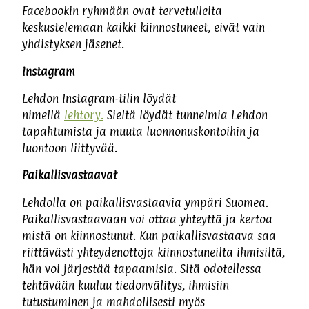
Facebookin ryhmään ovat tervetulleita
keskustelemaan kaikki kiinnostuneet, eivät vain
yhdistyksen jäsenet.
Instagram
Lehdon Instagram-tilin löydät
nimellä
lehtory.
Sieltä löydät tunnelmia Lehdon
tapahtumista ja muuta luonnonuskontoihin ja
luontoon liittyvää.
Paikallisvastaavat
Lehdolla on paikallisvastaavia ympäri Suomea.
Paikallisvastaavaan voi ottaa yhteyttä ja kertoa
mistä on kiinnostunut. Kun paikallisvastaava saa
riittävästi yhteydenottoja kiinnostuneilta ihmisiltä,
hän voi järjestää tapaamisia. Sitä odotellessa
tehtävään kuuluu tiedonvälitys, ihmisiin
tutustuminen ja mahdollisesti myös