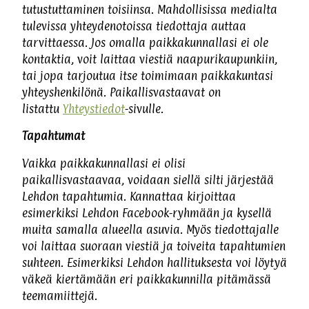
tutustuttaminen toisiinsa. Mahdollisissa medialta
tulevissa yhteydenotoissa tiedottaja auttaa
tarvittaessa. Jos omalla paikkakunnallasi ei ole
kontaktia, voit laittaa viestiä naapurikaupunkiin,
tai jopa tarjoutua itse toimimaan paikkakuntasi
yhteyshenkilönä. Paikallisvastaavat on
listattu
Yhteystiedot
-sivulle.
Tapahtumat
Vaikka paikkakunnallasi ei olisi
paikallisvastaavaa, voidaan siellä silti järjestää
Lehdon tapahtumia. Kannattaa kirjoittaa
esimerkiksi Lehdon Facebook-ryhmään ja kysellä
muita samalla alueella asuvia. Myös tiedottajalle
voi laittaa suoraan viestiä ja toiveita tapahtumien
suhteen. Esimerkiksi Lehdon hallituksesta voi löytyä
väkeä kiertämään eri paikkakunnilla pitämässä
teemamiittejä.