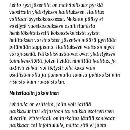
Lehto ry:n jäsenillä on mahdollisuus pyrkiä
vuosittain yhdistyksen hallitukseen. Hallitus
valitaan syyskokouksessa. Mukaan pääsy ei
edellytä vuosikokoukseen osallistumista
henkilökohtaisesti! Kokousteknisistä syistä
hallituksen varsinaisten jäsenten määrä pyritään
pitämään suppeana. Hallitukseen valitaan myös
varajäseniä. Paikallisvastaavat ovat yhdistyksen
toimihenkilöitä, joten heidät nimittää hallitus. Ja
aktiivinenhan voi tietysti olla kuka vain
osallistumalla ja puhumalla suunsa puhtaaksi niin
risuista kuin ruusuistakin.
Materiaalin jakaminen
Lehdolla on esitteitä, joita voit jättää
paikkakuntasi kirjastoon tai vaikka esoteeriseen
divariin. Materiaali on tarkoitus jättää sopivaan
paikkaan tai infotaululle, mutta sitä ei jaeta