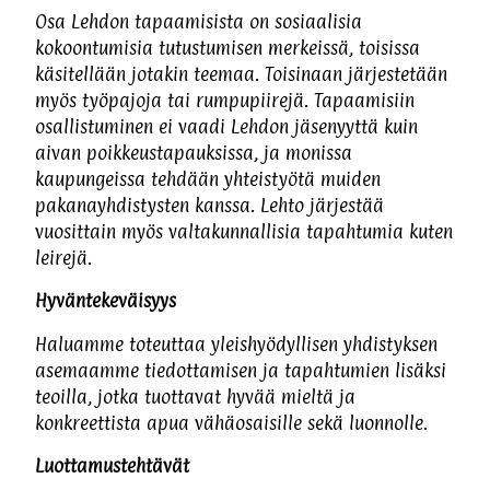
Osa Lehdon tapaamisista on sosiaalisia
kokoontumisia tutustumisen merkeissä, toisissa
käsitellään jotakin teemaa. Toisinaan järjestetään
myös työpajoja tai rumpupiirejä. Tapaamisiin
osallistuminen ei vaadi Lehdon jäsenyyttä kuin
aivan poikkeustapauksissa, ja monissa
kaupungeissa tehdään yhteistyötä muiden
pakanayhdistysten kanssa. Lehto järjestää
vuosittain myös valtakunnallisia tapahtumia kuten
leirejä.
Hyväntekeväisyys
Haluamme toteuttaa yleishyödyllisen yhdistyksen
asemaamme tiedottamisen ja tapahtumien lisäksi
teoilla, jotka tuottavat hyvää mieltä ja
konkreettista apua vähäosaisille sekä luonnolle.
Luottamustehtävät