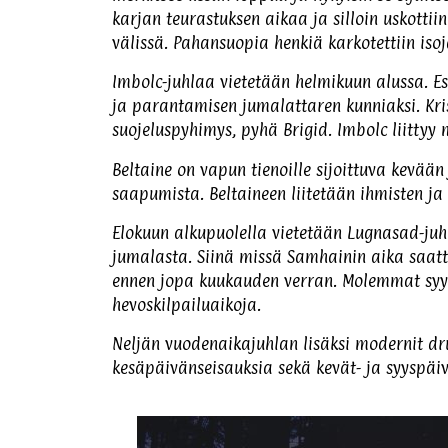
karjan teurastuksen aikaa ja silloin uskott
välissä. Pahansuopia henkiä karkotettiin iso
Imbolc-juhlaa vietetään helmikuun alussa. Esi
ja parantamisen jumalattaren kunniaksi. Kri
suojeluspyhimys, pyhä Brigid. Imbolc liitty
Beltaine on vapun tienoille sijoittuva kevää
saapumista. Beltaineen liitetään ihmisten ja 
Elokuun alkupuolella vietetään Lugnasad-juh
jumalasta. Siinä missä Samhainin aika saatto
ennen jopa kuukauden verran. Molemmat syys
hevoskilpailuaikoja.
Neljän vuodenaikajuhlan lisäksi modernit drui
kesäpäivänseisauksia sekä kevät- ja syyspäi