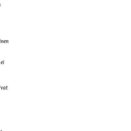
n
inen
a
ei
ivat