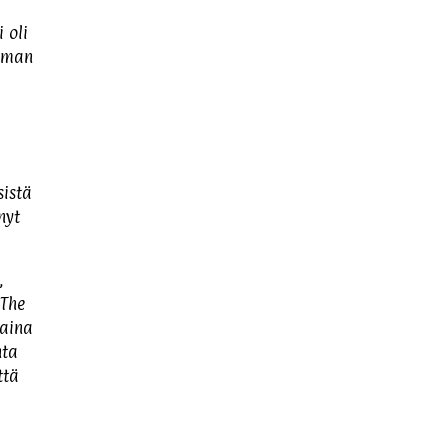
 oli
ooman
sistä
nyt
,
 The
 aina
nta
ttä