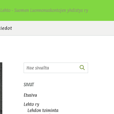
Lehto - Suomen Luonnonuskontojen yhdistys ry
tiedot
SIVUT
Etusivu
Lehto ry
Lehdon toiminta