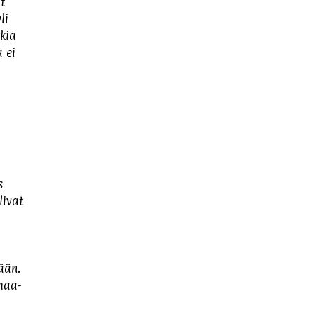
t
li
tkia
 ei
s
livat
ään.
maa-