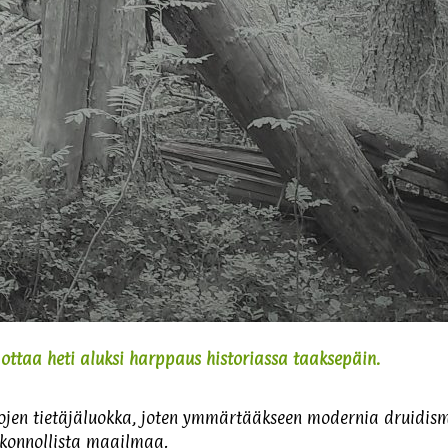
ottaa heti aluksi harppaus historiassa taaksepäin.
kansojen tietäjäluokka, joten ymmärtääkseen modernia druidis
uskonnollista maailmaa.