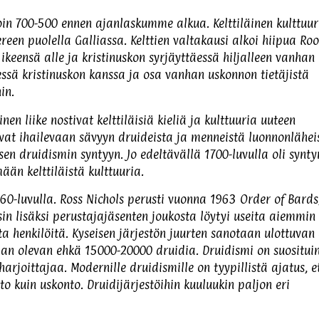
oin 700-500 ennen ajanlaskumme alkua. Kelttiläinen kulttuuri
ereen puolella Galliassa. Kelttien valtakausi alkoi hiipua R
ikeensä alle ja kristinuskon syrjäyttäessä hiljalleen vanhan
ssä kristinuskon kanssa ja osa vanhan uskonnon tietäjistä
in.
en liike nostivat kelttiläisiä kieliä ja kulttuuria uuteen
ttivat ihailevaan sävyyn druideista ja menneistä luonnonlähei
en druidismin syntyyn. Jo edeltävällä 1700-luvulla oli synty
ään kelttiläistä kulttuuria.
60-luvulla. Ross Nichols perusti vuonna 1963 Order of Bards
in lisäksi perustajajäsenten joukosta löytyi useita aiemmin
ta henkilöitä. Kyseisen järjestön juurten sanotaan ulottuvan
an olevan ehkä 15000-20000 druidia. Druidismi on suositui
arjoittajaa. Modernille druidismille on tyypillistä ajatus, e
 kuin uskonto. Druidijärjestöihin kuuluukin paljon eri