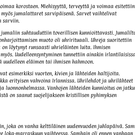
oimaa korostaen. Miehisyyttä, terveyttä ja voimaa esitettiin
 myös jumalattaret sarvipäisenä. Sarvet vaihtelivat
 sarviin.
a jumaliin suhtauduttiin toverillisen kunnioittavasti. Jumalilt
nharjoittamisen muoto oli uhrirituaali. Uhreja suoritettiin
on löytynyt runsaasti uhrieläinten luita. Ihmisen
 myös. Uudelleensyntyminen tunnettiin ainakin irlantilaisiss
yä uudelleen eläimen tai ihmisen hahmoon.
vat esimerkiksi vuorten, kivien ja lähteiden haltijoita.
kka erityisen vahvoina Irlannissa. Uhrilehdot ja uhrilähteet
koja luonnonhelmassa. Vanhojen lähteiden kunnioitus on jatk
eistä on saanut suojelijakseen kristillisen pyhimyksen
n, joka on vanha kelttiläinen uudenvuoden juhlapäivä. Sa
tsee loka-marraskuun vaihteessa. Samhain oli ennen vanhaan