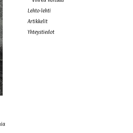
Vihreä noituus
Lehto-lehti
Artikkelit
Yhteystiedot
mia