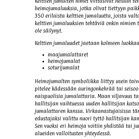
Kelttien jumalten nimet viittasivat heidän te
heimojumaluuksia, jotka olivat tiettyyn paikk
350 erilaista kelttien jumaluutta, joista valt
kelttien jumaluuksien tehtäviä onkin nimien t
ole säilynyt.
Kelttien jumaluudet jaetaan kolmeen luokkaa
maajumalattaret
heimojumalat
soturijumalat
Heimojumalten symboliikka liittyy usein tai
pitelee kädessään auringonkehrää tai seisoo 
naispuolisia jumalattaria. Maan viljavuus ta
hallitsijan vaihtuessa uuden hallitsijan ka
jumalattaren kanssa. Virkaanastujaisissa tä
edustajaksi valittu nuori tyttö hallitsijan ka
Sen vuoksi eri heimoja voitiin yhdistää ta
alueiden valloitusten yhteydessä.