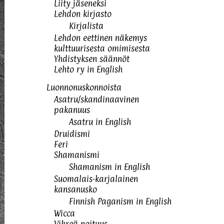
Liity jäseneksi
Lehdon kirjasto
Kirjalista
Lehdon eettinen näkemys
kulttuurisesta omimisesta
Yhdistyksen säännöt
Lehto ry in English
Luonnonuskonnoista
Asatru/skandinaavinen
pakanuus
Asatru in English
Druidismi
Feri
Shamanismi
Shamanism in English
Suomalais-karjalainen
kansanusko
Finnish Paganism in English
Wicca