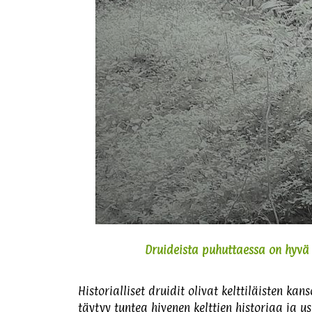
Druideista puhuttaessa on hyvä 
Historialliset druidit olivat kelttiläisten 
täytyy tuntea hivenen kelttien historiaa ja 