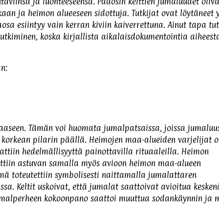
htäviinsä ja luonteeseensa. Pääosin kelttien jumaluudet oliva
aan ja heimon alueeseen sidottuja. Tutkijat ovat löytäneet y
aosa esiintyy vain kerran kiviin kaiverrettuna. Ainut tapa tu
utkiminen, koska kirjallista aikalaisdokumentointia aiheesta
n:
vaaseen. Tämän voi huomata jumalpatsaissa, joissa jumaluu
korkean pilarin päällä. Heimojen maa-alueiden varjelijat o
attiin hedelmällisyyttä painottavilla rituaaleilla. Heimon
tsottiin astuvan samalla myös avioon heimon maa-alueen
mä toteutettiin symbolisesti naittamalla jumalattaren
nssa. Keltit uskoivat, että jumalat saattoivat avioitua kesken
i jumalperheen kokoonpano saattoi muuttua sodankäynnin ja 