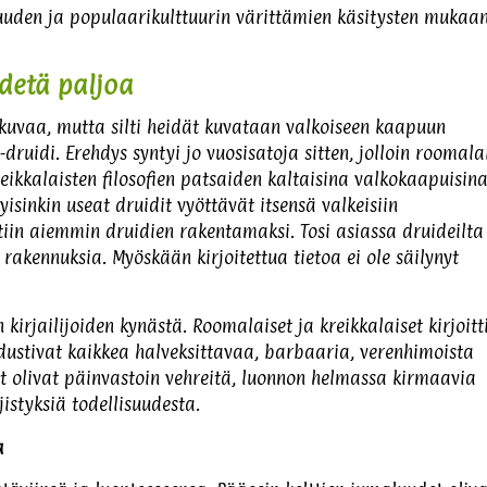
isuuden ja populaarikulttuurin värittämien käsitysten mukaa
iedetä paljoa
n kuvaa, mutta silti heidät kuvataan valkoiseen kaapuun
-druidi. Erehdys syntyi jo vuosisatoja sitten, jolloin roomala
kreikkalaisten filosofien patsaiden kaltaisina valkokaapuisin
isinkin useat druidit vyöttävät itsensä valkeisiin
tiin aiemmin druidien rakentamaksi. Tosi asiassa druideilta 
rakennuksia. Myöskään kirjoitettua tietoa ei ole säilynyt
 kirjailijoiden kynästä. Roomalaiset ja kreikkalaiset kirjoitt
edustivat kaikkea halveksittavaa, barbaaria, verenhimoista
idit olivat päinvastoin vehreitä, luonnon helmassa kirmaavia
istyksiä todellisuudesta.
a