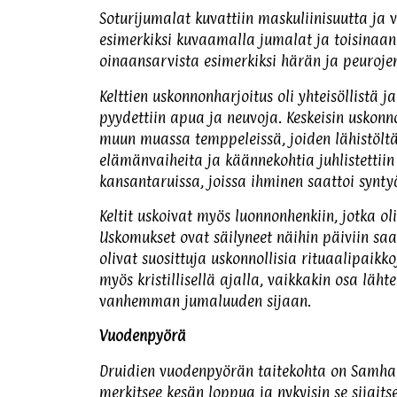
Soturijumalat kuvattiin maskuliinisuutta ja v
esimerkiksi kuvaamalla jumalat ja toisinaan
oinaansarvista esimerkiksi härän ja peurojen
Kelttien uskonnonharjoitus oli yhteisöllistä j
pyydettiin apua ja neuvoja. Keskeisin uskonno
muun muassa temppeleissä, joiden lähistöltä 
elämänvaiheita ja käännekohtia juhlistettiin
kansantaruissa, joissa ihminen saattoi synt
Keltit uskoivat myös luonnonhenkiin, jotka oli
Uskomukset ovat säilyneet näihin päiviin saa
olivat suosittuja uskonnollisia rituaalipaik
myös kristillisellä ajalla, vaikkakin osa läht
vanhemman jumaluuden sijaan.
Vuodenpyörä
Druidien vuodenpyörän taitekohta on Samhai
merkitsee kesän loppua ja nykyisin se sijai