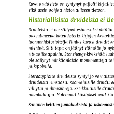
Kuva druideista on syntynyt paljolti kirjall
eikä usein pohjaa historialliseen tietoon.
Historiallisista druideista ei t
Druideista ei ole säilynyt esimerkiksi yhtää
pukeutuneena kuten Asterix-kirjojen Akvavitix
luonnonhistorioitsija Plinius kuvasi druidit 
miehinä. Silti tapa on jäänyt elämään ja nyky
rituaalikaapuihin. Stonehenge-kivikehää luul
ole säilynyt minkäänlaisia monumentteja tai 
jälkipolville.
Stereotypioita druideista syntyi jo varhaisten
druideista runsaasti. Roomalaisille druidit 
villiyttä ja ihmisuhreja. Kreikkalaisille dru
puunhalaajia. Molemmat käsitykset ovat kärj
Sananen kelttien jumaluuksista ja uskonnost