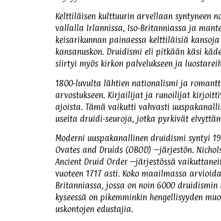
Kelttiläisen kulttuurin arvellaan syntyneen n
vallalla Irlannissa, Iso-Britanniassa ja mant
keisarikunnan painaessa kelttiläisiä kansoja 
kansanuskon. Druidismi eli pitkään käsi käde
siirtyi myös kirkon palvelukseen ja luostareih
1800-luvulta lähtien nationalismi ja romanttin
arvostukseen. Kirjailijat ja runoilijat kirjoi
ajoista. Tämä vaikutti vahvasti uuspakanallis
useita druidi-seuroja, jotka pyrkivät elvyttäm
Moderni uuspakanallinen druidismi syntyi 19
Ovates and Druids (OBOD) –järjestön. Nichols
Ancient Druid Order –järjestössä vaikuttanei
vuoteen 1717 asti. Koko maailmassa arvioida
Britanniassa, jossa on noin 6000 druidismin h
kyseessä on pikemminkin hengellisyyden muoto
uskontojen edustajia.