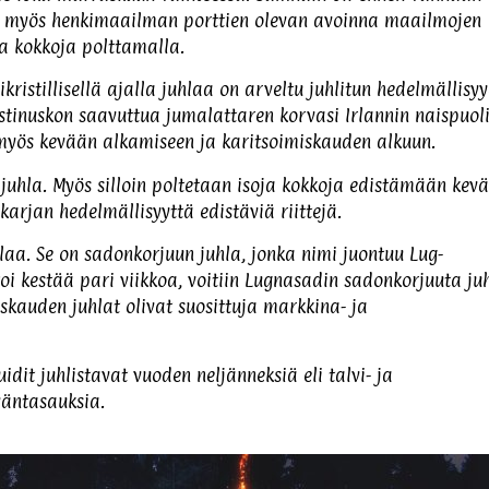
iin myös henkimaailman porttien olevan avoinna maailmojen
ja kokkoja polttamalla.
kristillisellä ajalla juhlaa on arveltu juhlitun hedelmällisy
stinuskon saavuttua jumalattaren korvasi Irlannin naispuol
y myös kevään alkamiseen ja karitsoimiskauden alkuun.
n juhla. Myös silloin poltetaan isoja kokkoja edistämään kev
karjan hedelmällisyyttä edistäviä riittejä.
laa. Se on sadonkorjuun juhla, jonka nimi juontuu Lug-
i kestää pari viikkoa, voitiin Lugnasadin sadonkorjuuta ju
kauden juhlat olivat suosittuja markkina- ja
dit juhlistavat vuoden neljänneksiä eli talvi- ja
väntasauksia.