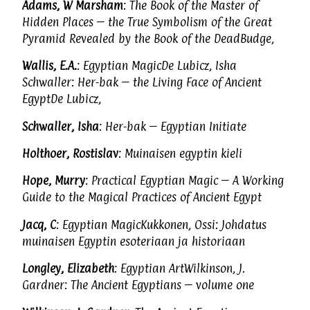
Adams, W Marsham
: The Book of the Master of
Hidden Places – the True Symbolism of the Great
Pyramid Revealed by the Book of the DeadBudge,
Wallis, E.A.
: Egyptian MagicDe Lubicz, Isha
Schwaller: Her-bak – the Living Face of Ancient
EgyptDe Lubicz,
Schwaller, Isha
: Her-bak – Egyptian Initiate
Holthoer, Rostislav
: Muinaisen egyptin kieli
Hope, Murry
: Practical Egyptian Magic – A Working
Guide to the Magical Practices of Ancient Egypt
Jacq, C
: Egyptian MagicKukkonen, Ossi: Johdatus
muinaisen Egyptin esoteriaan ja historiaan
Longley, Elizabeth
: Egyptian ArtWilkinson, J.
Gardner: The Ancient Egyptians – volume one