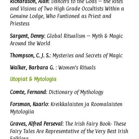
Richardson, Alan
: Dancers to the Gods – the Rites
and Visions of Two High Grade Occultists Within a
Genuine Lodge, Who Funtioned as Priest and
Priestess
Sargent, Denny
: Global Ritualism – Myth & Magic
Around the World
Thompson, C. J. S.
: Mysteries and Secrets of Magic
Walker, Barbara G.
: Women’s Rituals
Utopiat & Mytologia
Comte, Fernand
: Dictionary of Mythology
Forsman, Kaarlo
: Kreikkalaisten ja Roomalaisten
Mytologiia
Graves, Alfred Perseval
: The Irish Fairy Book- These
Fairy Tales Are Representative of the Very Best Irish
Folklore