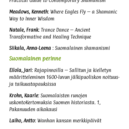
Practical Guide to Contemporary Shamanism
Meadows, Kenneth
: Where Eagles Fly – a Shamanic
Way to Inner Wisdom
Natale, Frank
: Trance Dance – Ancient
Transformative and Healing Technique
Siikala, Anna-Leena
: Suomalainen shamanismi
Suomalainen perinne
Eilola, Jari
: Rajapinnoilla – Sallitun ja kielletyn
määritteleminen 1600-luvun jälkipuoliskon noituus-
ja taikuustapauksissa
Krohn, Kaarle
: Suomalaisten runojen
uskontoKertomuksia Suomen historiasta. 1,
Pakanuuden aikakausi
Laiho, Antto
: Wanhan kansan merkkipäivät