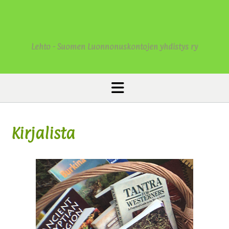
Lehto - Suomen Luonnonuskontojen yhdistys ry
Kirjalista