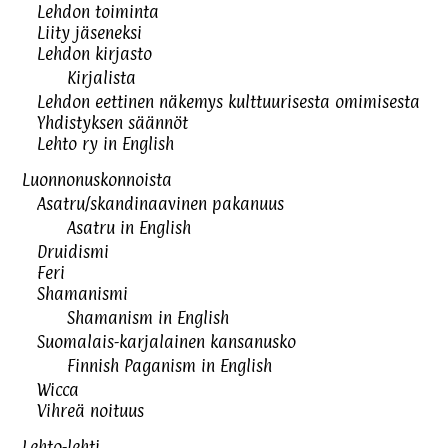
Lehdon toiminta
Liity jäseneksi
Lehdon kirjasto
Kirjalista
Lehdon eettinen näkemys kulttuurisesta omimisesta
Yhdistyksen säännöt
Lehto ry in English
Luonnonuskonnoista
Asatru/skandinaavinen pakanuus
Asatru in English
Druidismi
Feri
Shamanismi
Shamanism in English
Suomalais-karjalainen kansanusko
Finnish Paganism in English
Wicca
Vihreä noituus
Lehto-lehti