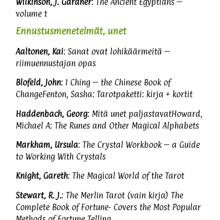
Wilkinson, J. Gardner
: The Ancient Egyptians –
volume t
Ennustusmenetelmät, unet
Aaltonen, Kai
: Sanat ovat lohikäärmeitä –
riimuennustajan opas
Blofeld, John
: I Ching – the Chinese Book of
ChangeFenton, Sasha: Tarotpaketti: kirja + kortit
Haddenbach, Georg
: Mitä unet paljastavatHoward,
Michael A: The Runes and Other Magical Alphabets
Markham, Ursula
: The Crystal Workbook – a Guide
to Working With Crystals
Knight, Gareth
: The Magical World of the Tarot
Stewart, R. J.
: The Merlin Tarot (vain kirja) The
Complete Book of Fortune- Covers the Most Popular
Methods of Fortune Telling