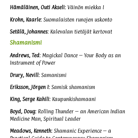
Hämäläinen, Outi Akseli
: Väinön miekka I
Krohn,
Kaarle
:
Suomalaisten runojen uskonto
Setälä, Johannes
: Kalevalan tietäjät kertovat
Shamanismi
Andrews, Ted
: Magickal Dance – Your Body as an
Instrument of Power
Drury, Nevill
: Samanismi
Eriksson, Jörgen I
: Samisk shamanism
King, Serge Kahili
: Kaupunkishamaani
Boyd, Doug
: Rolling Thunder – an American Indian
Medicine Man, Spiritual Leader
Meadows, Kenneth
: Shamanic Experience – a