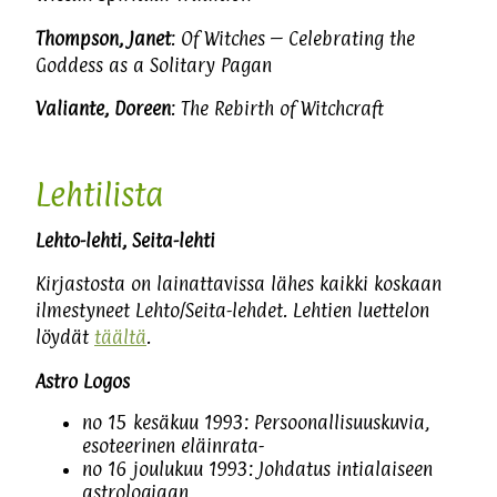
Thompson, Janet
: Of Witches – Celebrating the
Goddess as a Solitary Pagan
Valiante, Doreen
: The Rebirth of Witchcraft
Lehtilista
Lehto-lehti, Seita-lehti
Kirjastosta on lainattavissa lähes kaikki koskaan
ilmestyneet Lehto/Seita-lehdet. Lehtien luettelon
löydät
täältä
.
Astro Logos
no 15 kesäkuu 1993: Persoonallisuuskuvia,
esoteerinen eläinrata-
no 16 joulukuu 1993: Johdatus intialaiseen
astrologiaan