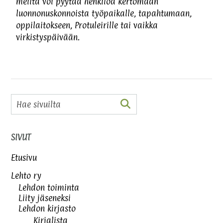
meiltä voi pyytää henkilöä kertomaan
luonnonuskonnoista työpaikalle, tapahtumaan,
oppilaitokseen, Protuleirille tai vaikka
virkistyspäivään.
SIVUT
Etusivu
Lehto ry
Lehdon toiminta
Liity jäseneksi
Lehdon kirjasto
Kirjalista