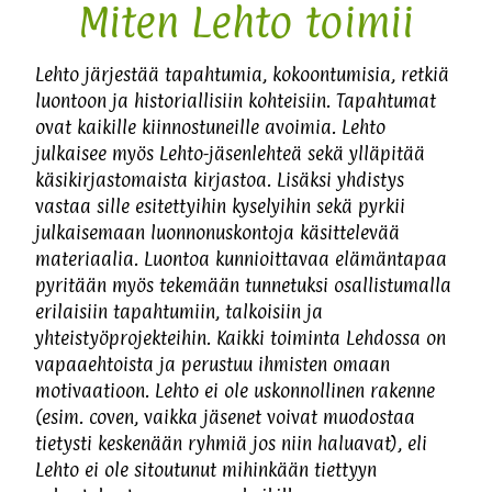
Miten Lehto toimii
Lehto järjestää tapahtumia, kokoontumisia, retkiä
luontoon ja historiallisiin kohteisiin. Tapahtumat
ovat kaikille kiinnostuneille avoimia. Lehto
julkaisee myös Lehto-jäsenlehteä sekä ylläpitää
käsikirjastomaista kirjastoa. Lisäksi yhdistys
vastaa sille esitettyihin kyselyihin sekä pyrkii
julkaisemaan luonnonuskontoja käsittelevää
materiaalia. Luontoa kunnioittavaa elämäntapaa
pyritään myös tekemään tunnetuksi osallistumalla
erilaisiin tapahtumiin, talkoisiin ja
yhteistyöprojekteihin. Kaikki toiminta Lehdossa on
vapaaehtoista ja perustuu ihmisten omaan
motivaatioon. Lehto ei ole uskonnollinen rakenne
(esim. coven, vaikka jäsenet voivat muodostaa
tietysti keskenään ryhmiä jos niin haluavat), eli
Lehto ei ole sitoutunut mihinkään tiettyyn