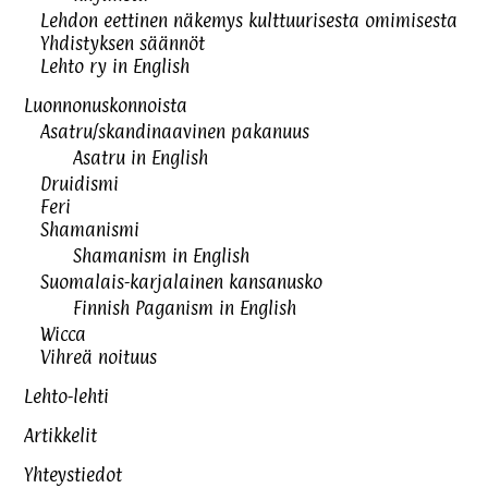
Lehdon eettinen näkemys kulttuurisesta omimisesta
Yhdistyksen säännöt
Lehto ry in English
Luonnonuskonnoista
Asatru/skandinaavinen pakanuus
Asatru in English
Druidismi
Feri
Shamanismi
Shamanism in English
Suomalais-karjalainen kansanusko
Finnish Paganism in English
Wicca
Vihreä noituus
Lehto-lehti
Artikkelit
Yhteystiedot