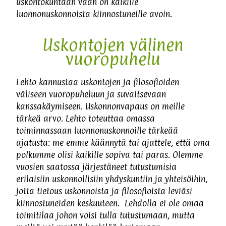
uskontokuntaan vaan on kaikille
luonnonuskonnoista kiinnostuneille avoin.
Uskontojen välinen
vuoropuhelu
Lehto kannustaa uskontojen ja filosofioiden
väliseen vuoropuheluun ja suvaitsevaan
kanssakäymiseen. Uskonnonvapaus on meille
tärkeä arvo. Lehto toteuttaa omassa
toiminnassaan luonnonuskonnoille tärkeää
ajatusta: me emme käännytä tai ajattele, että oma
polkumme olisi kaikille sopiva tai paras. Olemme
vuosien saatossa järjestäneet tutustumisia
erilaisiin uskonnollisiin yhdyskuntiin ja yhteisöihin,
jotta tietous uskonnoista ja filosofioista leviäsi
kiinnostuneiden keskuuteen. Lehdolla ei ole omaa
toimitilaa johon voisi tulla tutustumaan, mutta