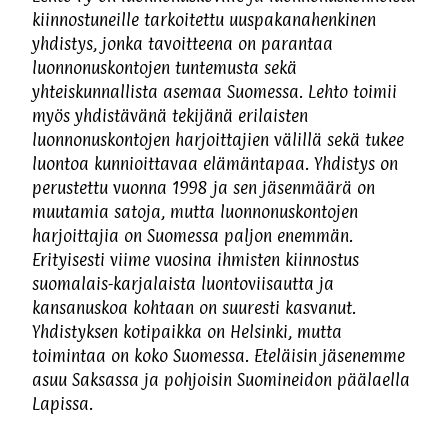
kiinnostuneille tarkoitettu uuspakanahenkinen
yhdistys, jonka tavoitteena on parantaa
luonnonuskontojen tuntemusta sekä
yhteiskunnallista asemaa Suomessa. Lehto toimii
myös yhdistävänä tekijänä erilaisten
luonnonuskontojen harjoittajien välillä sekä tukee
luontoa kunnioittavaa elämäntapaa. Yhdistys on
perustettu vuonna 1998 ja sen jäsenmäärä on
muutamia satoja, mutta luonnonuskontojen
harjoittajia on Suomessa paljon enemmän.
Erityisesti viime vuosina ihmisten kiinnostus
suomalais-karjalaista luontoviisautta ja
kansanuskoa kohtaan on suuresti kasvanut.
Yhdistyksen kotipaikka on Helsinki, mutta
toimintaa on koko Suomessa. Eteläisin jäsenemme
asuu Saksassa ja pohjoisin Suomineidon päälaella
Lapissa.