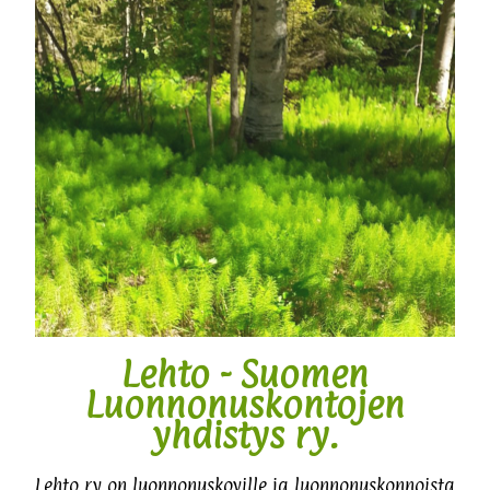
Lehto - Suomen
Luonnonuskontojen
yhdistys ry.
Lehto ry on luonnonuskoville ja luonnonuskonnoista