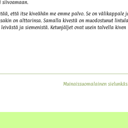
i siivoamaan.
ittää, että itse kiveähän me emme palvo. Se on välikappale j
oissakin on alttarinsa. Samalla kivestä on muodostunut lintul
 leivästä ja siemenistä. Ketunjäljet ovat usein talvella kiven
Muinaissuomalainen sielunkäs