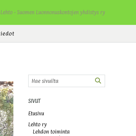
Lehto - Suomen Luonnonuskontojen yhdistys ry
tiedot
SIVUT
Etusivu
Lehto ry
Lehdon toiminta