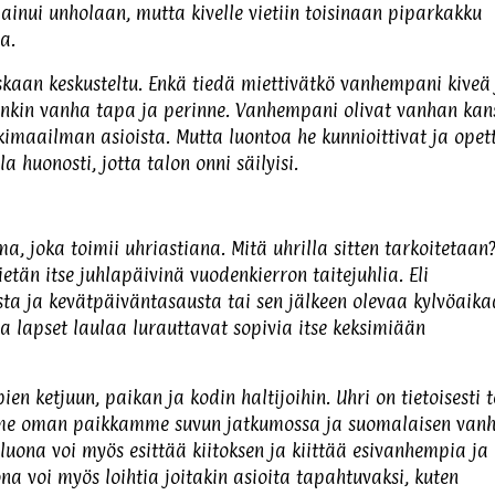
 painui unholaan, mutta kivelle vietiin toisinaan piparkakku
a.
skaan keskusteltu. Enkä tiedä miettivätkö vanhempani kiveä
mminkin vanha tapa ja perinne. Vanhempani olivat vanhan ka
nkimaailman asioista. Mutta luontoa he kunnioittivat ja opet
a huonosti, jotta talon onni säilyisi.
 joka toimii uhriastiana. Mitä uhrilla sitten tarkoitetaan?
ietän itse juhlapäivinä vuodenkierron taitejuhlia. Eli
sta ja kevätpäiväntasausta tai sen jälkeen olevaa kylvöaika
ja lapset laulaa lurauttavat sopivia itse keksimiään
n ketjuun, paikan ja kodin haltijoihin. Uhri on tietoisesti 
tamme oman paikkamme suvun jatkumossa ja suomalaisen van
 luona voi myös esittää kiitoksen ja kiittää esivanhempia ja
a voi myös loihtia joitakin asioita tapahtuvaksi, kuten