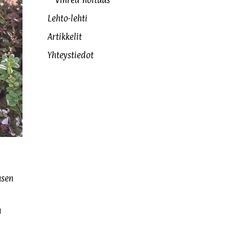
Vihreä noituus
Lehto-lehti
Artikkelit
Yhteystiedot
usen
a