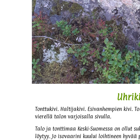
Uhrik
Tonttukivi. Haltijakivi. Esivanhempien kivi.
vierellä talon varjoisalla sivulla.
Talo ja tonttimaa Keski-Suomessa on ollut su
löytyy. Jo isovaarini kuului loihtineen hyvä