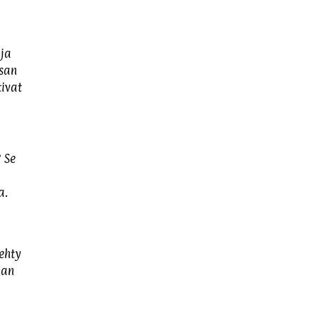
 ja
nsan
tivat
 Se
a.
tehty
han