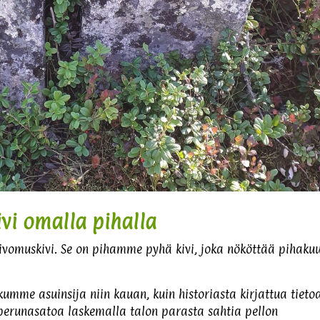
ivi omalla pihalla
 Toivomuskivi. Se on pihamme pyhä kivi, joka nököttää pihaku
kumme asuinsija niin kauan, kuin historiasta kirjattua tieto
ä perunasatoa laskemalla talon parasta sahtia pellon