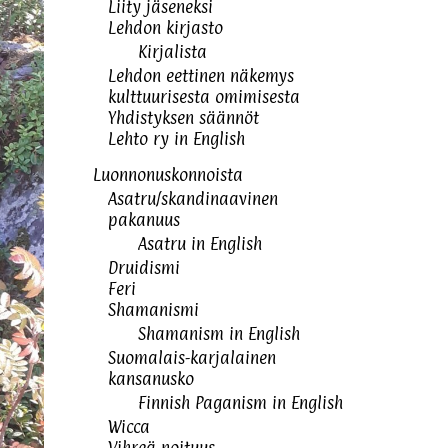
Liity jäseneksi
Lehdon kirjasto
Kirjalista
Lehdon eettinen näkemys
kulttuurisesta omimisesta
Yhdistyksen säännöt
Lehto ry in English
Luonnonuskonnoista
Asatru/skandinaavinen
pakanuus
Asatru in English
Druidismi
Feri
Shamanismi
Shamanism in English
Suomalais-karjalainen
kansanusko
Finnish Paganism in English
Wicca