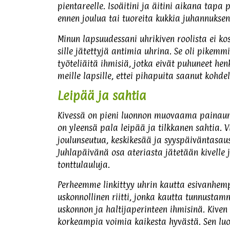
pientareelle. Isoäitini ja äitini aikana tapa
ennen joulua tai tuoreita kukkia juhannuksen
Minun lapsuudessani uhrikiven roolista ei ko
sille jätettyjä antimia uhrina. Se oli pike
työteliäitä ihmisiä, jotka eivät puhuneet he
meille lapsille, ettei pihapuita saanut kohdell
Leipää ja sahtia
Kivessä on pieni luonnon muovaama painauma,
on yleensä pala leipää ja tilkkanen sahtia. V
joulunseutua, keskikesää ja syyspäiväntasau
Juhlapäivänä osa ateriasta jätetään kivelle 
tonttulauluja.
Perheemme linkittyy uhrin kautta esivanhempie
uskonnollinen riitti, jonka kautta tunnus
uskonnon ja haltijaperinteen ihmisinä. Kiven
korkeampia voimia kaikesta hyvästä. Sen luon